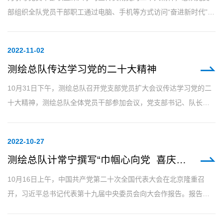
部组织全队党员干部职工通过电脑、手机等方式访问“奋进新时代”主
题成就展网上展馆，并掀起一波参观热潮。 党员干部职工通...
2022-11
-02
测绘总队传达学习党的二十大精神
10月31日下午，测绘总队召开党支部党员扩大会议传达学习党的二
十大精神，测绘总队全体党员干部参加会议，党支部书记、队长何
永新主持会议。 会议认真传达学习了党的二十大和二十届一中全
会、十九...
2022-10
-27
测绘总队计常宁撰写“巾帼心向党 喜庆二十大”学习感言在安徽机关党建网宣传展示
10月16日上午，中国共产党第二十次全国代表大会在北京隆重召
开，习近平总书记代表第十九届中央委员会向大会作报告。报告举
旗定向、高瞻远瞩、思想深邃、内涵丰富、催人奋进，迅速在我队
职工中引起热烈...