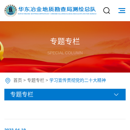
专题专栏
SPECIAL COLUMN
首页
>
专题专栏
>
学习宣传贯彻党的二十大精神
专题专栏