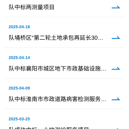
队中标两测量项目
2025-04-18
队埇桥区“第二轮土地承包再延长30年” 项目正式启动
2025-04-14
队中标襄阳市城区地下市政基础设施普查项目
2025-04-09
队中标淮南市市政道路病害检测服务项目
2025-03-25