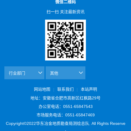
微信二维码
扫一扫 关注最新资讯
网站地图
联系我们
本站声明
|
|
地址：安徽省合肥市高新区红枫路29号
办公室电话：0551-65847543
市场服务电话：0551-65847469
Copyright©2022华东冶金地质勘查局测绘总队. All Rights Reserve