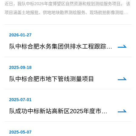
近日，我队中标2026年度博望区自然资源和规划测绘服务项目。 该
项目涵盖土地报批、供地地块勘界测绘服务、现场航拍影像测绘服
务、地块地形测绘、交地放桩测绘、不动产测绘服务等多项关键服
务内容，......
2026-01-27
队中标合肥水务集团供排水工程跟踪测量服务项目
2025-09-18
队中标合肥市地下管线测量项目
2025-07-01
队成功中标新站高新区2025年度市政道路工程地下管线测量项目
2025-05-07