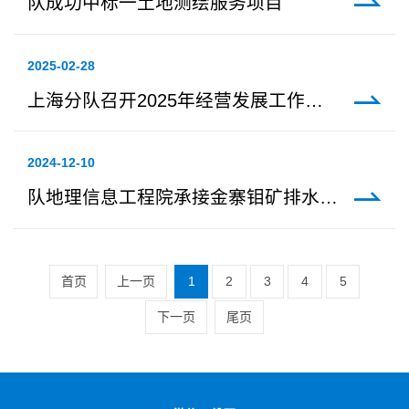
队成功中标一土地测绘服务项目
2025-02-28
上海分队召开2025年经营发展工作推进会
2024-12-10
队地理信息工程院承接金寨钼矿排水管线勘察项目
首页
上一页
1
2
3
4
5
下一页
尾页