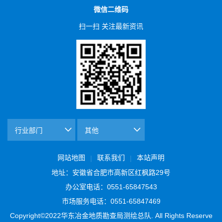
微信二维码
扫一扫 关注最新资讯
网站地图
联系我们
本站声明
|
|
地址：安徽省合肥市高新区红枫路29号
办公室电话：0551-65847543
市场服务电话：0551-65847469
Copyright©2022华东冶金地质勘查局测绘总队. All Rights Reserve