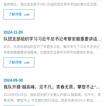
服务理念，我队团支部于3月1日组织团员青年参加红枫社区志愿服
务活动，开展为期半天的楼道卫生专项整治行动。 活动当天，......
了解详情
2024-11-20
队团支部组织学习习近平总书记考察安徽重要讲话精神
近日，队团支部组织召开了专题学习会，集中学习了习近平总书记
考察安徽重要讲话精神。在肥团员及青年文明号创建团队参会。 会
议强调，青年人要以习近平总书记考察安徽重要讲话精神为指引，
了解详情
深入贯......
2024-09-30
我队开展“越高峰，见不凡；青春无畏，攀登不止”主题团日活动
2024年9月26日，我队团支部于大蜀山开展以“越高峰，见不凡；青
春无畏，攀登不止”为主题的团日活动，团员代表共计8人参加。 活