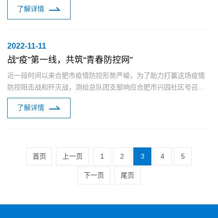
彻好党的二十大精神，为建设航空强国积极贡献力量。 11年15
了解详情
日......
2022-11-11
战“疫”第一线，共筑“青春防控网”
近一段时间以来合肥市疫情防控形势严峻，为了助力打赢这场疫情
防控阻击战和歼灭战，测绘总队团支部响应合肥市兴园社区号召，
积极行动，主动作为，青年团员迅速集结，三名青年志愿者主动担
了解详情
当，冲在战......
首页
上一页
1
2
3
4
5
下一页
尾页