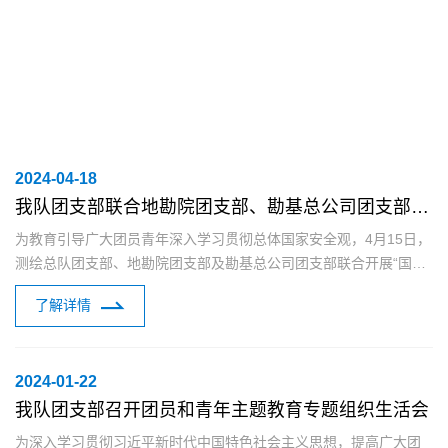
2024-04-18
我队团支部联合地勘院团支部、勘基总公司团支部开展 “国家安全青春挺膺”主题团日活动
为教育引导广大团员青年深入学习贯彻总体国家安全观，4月15日，
测绘总队团支部、地勘院团支部及勘基总公司团支部联合开展“国家
安全青春挺膺”主题团日活动。 活动期间，全体团员青年认真学
了解详情
习......
2024-01-22
我队团支部召开团员和青年主题教育专题组织生活会
为深入学习贯彻习近平新时代中国特色社会主义思想，提高广大团