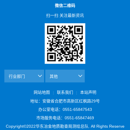
微信二维码
扫一扫 关注最新资讯
网站地图
联系我们
本站声明
|
|
地址：安徽省合肥市高新区红枫路29号
办公室电话：0551-65847543
市场服务电话：0551-65847469
Copyright©2022华东冶金地质勘查局测绘总队. All Rights Reserve