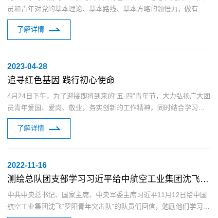
员和青年对党的基本理论、基本路线、基本方略的领悟力，做有理
想、敢担当、能吃苦、肯奋斗的新时代好青年，1月18日，我队团
了解详情
支......
2023-04-28
追寻红色基因 践行初心使命
4月24日下午，为了迎接即将到来的“五·四”青年节，大力弘扬广大团
员青年爱国、爱岗、敬业，务实创新的工作精神，同时结合学习贯
彻习近平新时代中国特色社会主义思想主题教育工......
了解详情
2022-11-16
测绘总队团支部学习习近平给中航空工业集团沈飞“罗阳青年突击队”队员们的回信精神
中共中央总书记、国家主席、中央军委主席习近平11月12日给中国
航空工业集团沈飞“罗阳青年突击队”的队员们回信，勉励他们学习贯